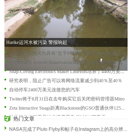
按需交付启动后期后期后期超过400米，速度80米提高
Star Citizen Maker Cloud Imperium Games在德国建立了一个新的工作室
Forrester有一个关于社会情报的4个神话
Harike运河水被污染 警报响起
ZESTFINANCE为具有“近乎PRIME”信用历史的人推出Basix Online Loans
HITHINGS Activite Smartwatches现在自动检测您的游泳时
Snap-Coving Electronics Maker LittleBits培养了4400万美元，聘请前Makerbot CEO
研究表明，阻止广告可以将网络流量减少到40％至40％
自动停车2400万美元连接您的汽车
Twitter将于8月31日在去年购买它后关闭密码管理器Mitro
Zeta Interactive Snags距离Blackstone的GSO普通伙伴125米
社交媒体出版工具社交流量募集超过500万美元
热门文章
AnyClip为目标电影和电视剪辑到正确的网页，为2100万美元
NASA完成了Pluto Flyby和帖子在Instagram上的高分辨率表面照片