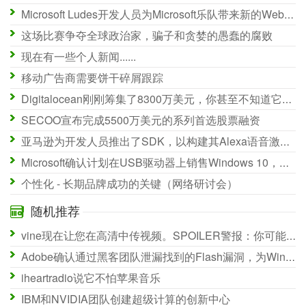
凯特普通顿昂贵。消息人士称机器区试图为战争比赛筹集500米：火年龄
Microsoft Ludes开发人员为Microsoft乐队带来新的Web Tiles工具和云API
这场比赛争夺​​全球政治家，骗子和贪婪的愚蠢的腐败
现在有一些个人新闻......
移动广告商需要饼干碎屑跟踪
Digitalocean刚刚筹集了8300万美元，你甚至不知道它是什么。让我解释一下
SECOO宣布完成5500万美元的系列首选股票融资
亚马逊为开发人员推出了SDK，以构建其Alexa语音激活助手
Microsoft确认计划在USB驱动器上销售Windows 10，在Amazon上打开预订
个性化 - 长期品牌成功的关键（网络研讨会）
随机推荐
vine现在让您在高清中传视频。SPOILER警报：你可能不会看到差异
Adobe确认通过黑客团队泄漏找到的Flash漏洞，为Windows，Mac和Linux发出补丁（更新）
iheartradio说它不怕苹果音乐
IBM和NVIDIA团队创建超级计算的创新中心