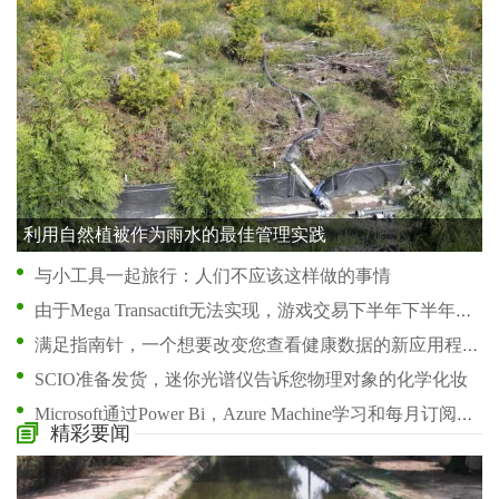
利用自然植被作为雨水的最佳管理实践
与小工具一起旅行：人们不应该这样做的事情
由于Mega Transactift无法实现，游戏交易下半年下半年跌至89％
满足指南针，一个想要改变您查看健康数据的新应用程序
SCIO准备发货，迷你光谱仪告诉您物理对象的化学化妆
Microsoft通过Power Bi，Azure Machine学习和每月订阅推出Cortana Analytics Suite
精彩要闻
亚马逊网络服务：这一代的柏林墙拆毁了通货紧缩事件
Apple Music Streaming Service使用iOS 8.4启动