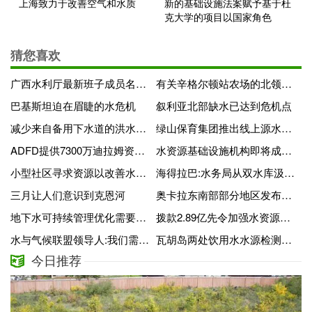
上海致力于改善空气和水质
新的基础设施法案赋予基于杜
克大学的项目以国家角色
猜您喜欢
广西水利厅最新班子成员名单,广西人事调整最新公示
有关辛格尔顿站农场的北领地水谈判的新启示引发了法律挑战
巴基斯坦迫在眉睫的水危机
叙利亚北部缺水已达到危机点
减少来自备用下水道的洪水?有一个应用程序
绿山保育集团推出线上源水保护工作坊
ADFD提供7300万迪拉姆资助莱索托的供水系统
水资源基础设施机构即将成为现实
小型社区寻求资源以改善水利基础设施
海得拉巴:水务局从双水库汲取更多水
三月让人们意识到克恩河
奥卡拉东南部部分地区发布预防性烧水警告
地下水可持续管理优化需要系统思维方法
拨款2.89亿先令加强水资源管理
水与气候联盟领导人:我们需要紧急的综合行动
瓦胡岛两处饮用水水源检测出污染物
今日推荐