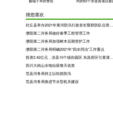
极端干旱的警告
州的82个水改善项目拨
550万美元
猜您喜欢
封丘县举办2021年黄河防汛行政首长暨群防队伍骨干培
濮阳第二河务局做好春季工程管理工作
濮阳第二河务局加强树木后期管护工作
濮阳第二河务局明确2021年“四水同治”工作重点
投资2.42亿元，涉及10个镇街园区 东昌府区引黄灌区农业节水工程
四川大岗山水电站获詹天佑奖
范县河务局持之以恒抓防汛
范县河务局推进节水型机关建设