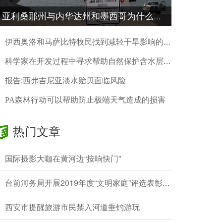
亚利桑那州与内华达州和墨西哥为什么要减水
伊西奥洛和马萨比特牧民找到减轻干旱影响的方法
科学家在开发过程中寻求帮助自然保护含水层的方法
报告:西弗吉尼亚淡水贻贝面临风险
PA森林行动可以帮助防止极端天气造成的损害
Suwanee将供水服务转交给Gwinnett
热门文章
由于加州限制农民用水 低供应水平加剧了干旱的严峻现实
国际摄影大咖在黄河边“按响快门”
研究发现干旱威胁到加州农业社区获得清洁水的机会
原住民和环保组织挑战北领地最大的用水许可证
台前河务局开展2019年度“文明家庭”评选表彰活动
在这座沙漠城市面临干涸的水龙头后 加利福尼亚急忙通过紧急供水资金
西安市提醒旅游市民禁入河道垂钓游玩
Dangote的Sephaku水泥制定了水资源管理计划