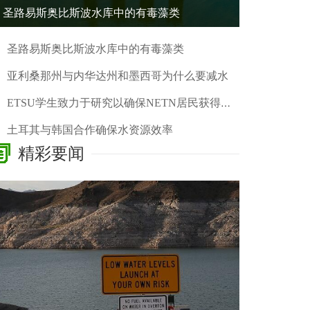
圣路易斯奥比斯波水库中的有毒藻类
圣路易斯奥比斯波水库中的有毒藻类
亚利桑那州与内华达州和墨西哥为什么要减水
ETSU学生致力于研究以确保NETN居民获得清洁的饮用水
土耳其与韩国合作确保水资源效率
精彩要闻
服装对全球水资源的影响至关重要
干旱对美国西部水资源有什么影响
研究将伊拉克南部水资源危机归咎于管理不善
所需的降雨量将Tofino的用水限制降至第 1 阶段
干涸的井和较低的流量为佛得河的未来敲响了警钟
一些人在怀尔德大坝重新许可中看到了机会