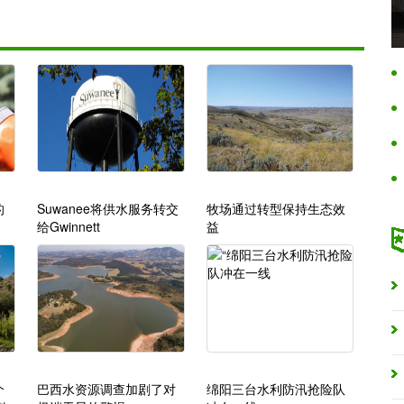
的
Suwanee将供水服务转交
牧场通过转型保持生态效
给Gwinnett
益
个
巴西水资源调查加剧了对
绵阳三台水利防汛抢险队