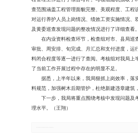
查范围涵盖工程管理面貌完整、美观程度、工程
对运行养护人员上岗情况、绩效工资实施情况、双
及黄委巡查发现问题的整改情况进行了详细查看
在内业资料检查环节，检查组对市、县局巡
审批、周安排、旬完成、月汇总和支付进度，运
料闭合程度等逐一进行了查阅。考核组对我局上
了当前工作开展过程中存在的明显不足。
据悉，上半年以来，我局狠抓上岗效率，落
料规范，加强树木后期管护，杜绝新建违章建筑
下一步，我局将重点围绕考核中发现问题及
理水平。（王翔）
郑重声明：本文版权归原作者所有，转载文章仅为传播更多信息之目的，如有侵权行为，请第一时间联系我们修改或删除，多谢。