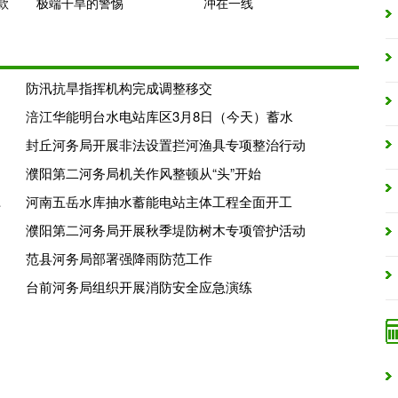
款
极端干旱的警惕
冲在一线
训班
防汛抗旱指挥机构完成调整移交
涪江华能明台水电站库区3月8日（今天）蓄水
封丘河务局开展非法设置拦河渔具专项整治行动
濮阳第二河务局机关作风整顿从“头”开始
建设进展顺利
河南五岳水库抽水蓄能电站主体工程全面开工
濮阳第二河务局开展秋季堤防树木专项管护活动
范县河务局部署强降雨防范工作
台前河务局组织开展消防安全应急演练