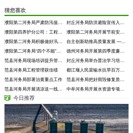
猜您喜欢
濮阳第二河务局严肃防汛值班纪律
封丘河务局防洪避险宣传入人心
濮阳第四养护分公司：工程检查结束 养护不止
濮阳第二河务局开展节前安全生产大检查
濮阳第二河务局积极做好汛前清仓查库工作
自主创新助推高质量发展 ——奥通环卫设备有限公司转型记
濮阳第二河务局“四个不能”做好年初安全生产工作
德州河务局开展第四季度廉政警示教育活动
范县河务局现场培训提升管护水平
封丘河务局举办普法学习培训班
范县河务局工程管理获佳绩
都江堰人民渠输水抗旱百万三台人送锦旗
范县河务局部署治黄重点工作
范县河务局把好雨毁修复质量关
范县河务局开展清凉送一线活动
中牟河务局开展水资源专项检查
今日推荐