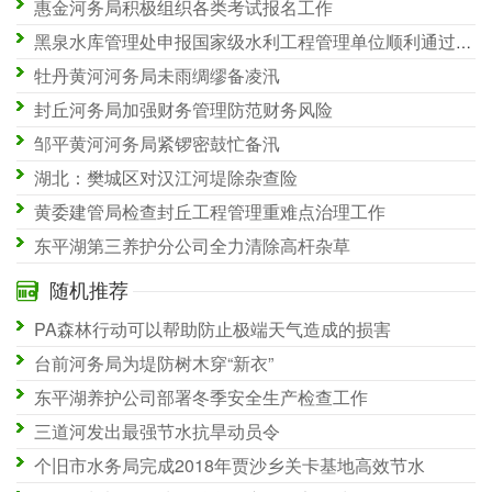
惠金河务局积极组织各类考试报名工作
黑泉水库管理处申报国家级水利工程管理单位顺利通过省级初验
牡丹黄河河务局未雨绸缪备凌汛
封丘河务局加强财务管理防范财务风险
邹平黄河河务局紧锣密鼓忙备汛
湖北：樊城区对汉江河堤除杂查险
黄委建管局检查封丘工程管理重难点治理工作
东平湖第三养护分公司全力清除高杆杂草
随机推荐
PA森林行动可以帮助防止极端天气造成的损害
台前河务局为堤防树木穿“新衣”
东平湖养护公司部署冬季安全生产检查工作
三道河发出最强节水抗旱动员令
个旧市水务局完成2018年贾沙乡关卡基地高效节水