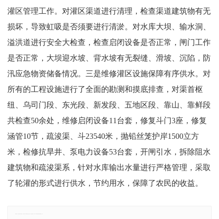
灌区管理工作。对灌区渠道进行清理，检查渠道建筑物有无
损坏，导致虹吸是否须要进行清淤。对水库大坝、输水洞、
溢洪道进行安全大检查，检查启闭设备是否正常，闸门工作
是否正常，大坝迎水坡、背水坡有无裂缝、滑坡、沉陷，防
汛应急物资储备情况。三是维修灌区设施保障有序供水。对
所有的工程设施进行了全面的勘测和摸底排查，对渠首枢
纽、乌司门段、东光段、新发段、五地区段、靠山、靠鲜段
共检查50余处，维修启闭设备11台套，修复斗门3座，修复
涵管10节，疏浚渠、斗23540米，抛铅丝笼护岸1500立方
米，检修抗旱井、泵电力设备53台套，开闸引水，拆除阻水
建筑物和疏浚渠系，针对水库输出水量进行严格管理，采取
了轮灌的形式进行供水，节约用水，保障了农民的收益。
郑重声明：本文版权归原作者所有，转载文章仅为传播更多信息之目的，如有侵权行为，请第一时间联系我们修改或删除，多谢。