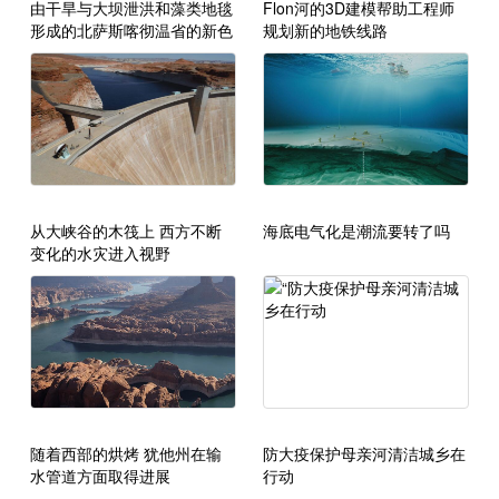
由干旱与大坝泄洪和藻类地毯
Flon河的3D建模帮助工程师
形成的北萨斯喀彻温省的新色
规划新的地铁线路
调
从大峡谷的木筏上 西方不断
海底电气化是潮流要转了吗
变化的水灾进入视野
随着西部的烘烤 犹他州在输
防大疫保护母亲河清洁城乡在
水管道方面取得进展
行动