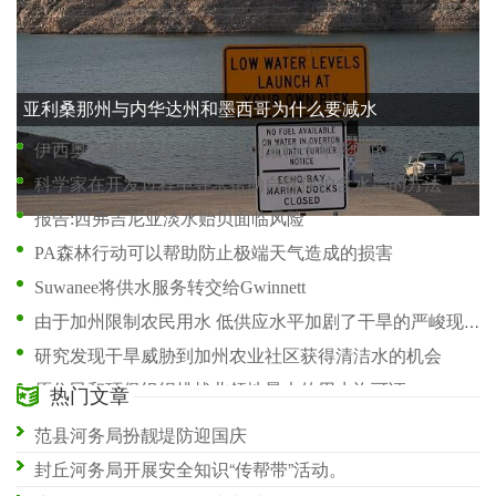
干涸的井和较低的流量为佛得河的未来敲响了警钟
一些人在怀尔德大坝重新许可中看到了机会
亚利桑那州与内华达州和墨西哥为什么要减水
伊西奥洛和马萨比特牧民找到减轻干旱影响的方法
科学家在开发过程中寻求帮助自然保护含水层的方法
报告:西弗吉尼亚淡水贻贝面临风险
PA森林行动可以帮助防止极端天气造成的损害
Suwanee将供水服务转交给Gwinnett
由于加州限制农民用水 低供应水平加剧了干旱的严峻现实
研究发现干旱威胁到加州农业社区获得清洁水的机会
原住民和环保组织挑战北领地最大的用水许可证
热门文章
在这座沙漠城市面临干涸的水龙头后 加利福尼亚急忙通过紧急供水资金
范县河务局扮靓堤防迎国庆
Dangote的Sephaku水泥制定了水资源管理计划
封丘河务局开展安全知识“传帮带”活动。