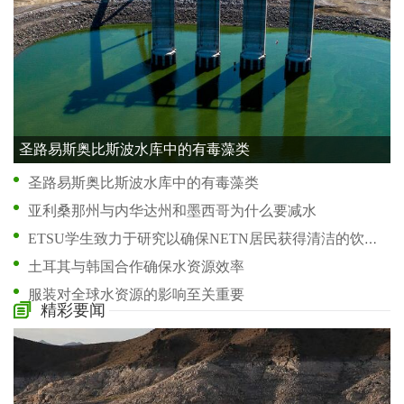
圣路易斯奥比斯波水库中的有毒藻类
圣路易斯奥比斯波水库中的有毒藻类
亚利桑那州与内华达州和墨西哥为什么要减水
ETSU学生致力于研究以确保NETN居民获得清洁的饮用水
土耳其与韩国合作确保水资源效率
服装对全球水资源的影响至关重要
精彩要闻
干旱对美国西部水资源有什么影响
研究将伊拉克南部水资源危机归咎于管理不善
所需的降雨量将Tofino的用水限制降至第 1 阶段