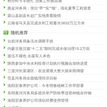
秋分时节丰收忙 治黄工作掀高潮
惠金河务局：突出“早”“实”“细”，强化夏季工程巡查
梁山县副县长赵广实地查看险情
云南省马关县完成水利工程蓄水3632万立方米
随机推荐
台前河务局备汛水调两手抓
内蒙古敖汉旗“十二五”期间完成水保治理15.2万亩
退伍不褪色 永葆军人本色
陕西参加中央水利投资计划执行视频会加快进度
三道河长渠灌区：农业灌溉大整大插未雨绸缪
范县河务局全面梳理经济目标
洛阳宏泰养护公司：今冬明春植树工作早部署
东明黄河河务局多措并举严防秋季违章种植农作物
洛阳宏泰养护公司强化经费使用管理