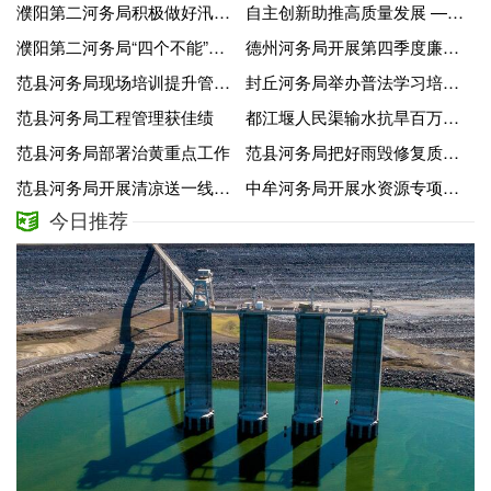
濮阳第二河务局积极做好汛前清仓查库工作
自主创新助推高质量发展 ——奥通环卫设备有限公司转型记
濮阳第二河务局“四个不能”做好年初安全生产工作
德州河务局开展第四季度廉政警示教育活动
范县河务局现场培训提升管护水平
封丘河务局举办普法学习培训班
范县河务局工程管理获佳绩
都江堰人民渠输水抗旱百万三台人送锦旗
范县河务局部署治黄重点工作
范县河务局把好雨毁修复质量关
范县河务局开展清凉送一线活动
中牟河务局开展水资源专项检查
今日推荐