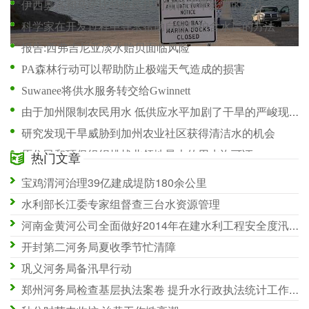
伊西奥洛和马萨比特牧民找到减轻干旱影响的方法
科学家在开发过程中寻求帮助自然保护含水层的方法
报告:西弗吉尼亚淡水贻贝面临风险
PA森林行动可以帮助防止极端天气造成的损害
Suwanee将供水服务转交给Gwinnett
由于加州限制农民用水 低供应水平加剧了干旱的严峻现实
研究发现干旱威胁到加州农业社区获得清洁水的机会
原住民和环保组织挑战北领地最大的用水许可证
热门文章
在这座沙漠城市面临干涸的水龙头后 加利福尼亚急忙通过紧急供水资金
宝鸡渭河治理39亿建成堤防180余公里
Dangote的Sephaku水泥制定了水资源管理计划
水利部长江委专家组督查三台水资源管理
河南金黄河公司全面做好2014年在建水利工程安全度汛工作
开封第二河务局夏收季节忙清障
巩义河务局备汛早行动
郑州河务局检查基层执法案卷 提升水行政执法统计工作水平