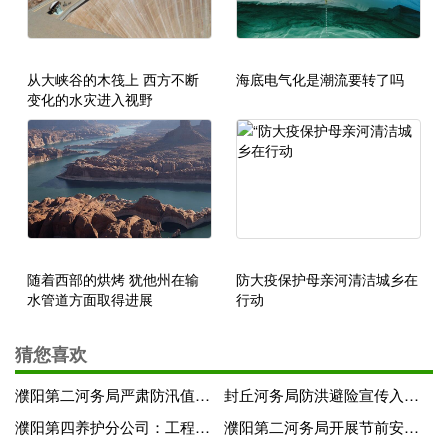
从大峡谷的木筏上 西方不断
海底电气化是潮流要转了吗
变化的水灾进入视野
随着西部的烘烤 犹他州在输
防大疫保护母亲河清洁城乡在
水管道方面取得进展
行动
猜您喜欢
濮阳第二河务局严肃防汛值班纪律
封丘河务局防洪避险宣传入人心
濮阳第四养护分公司：工程检查结束 养护不止
濮阳第二河务局开展节前安全生产大检查