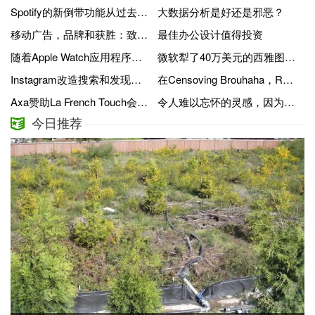
Spotify的新倒带功能从过去构建播放列表
大数据分析是好还是邪恶？
移动广告，品牌和获胜：致电NYC的所有品牌
最佳办公设计值得投资
随着Apple Watch应用程序越来越好，电池寿命变得更大的问题
微软犁了40万美元的西雅图科技学院
Instagram改造搜索和发现功能以曲面新趋势和事件
在Censoving Brouhaha，Reddit Clone Voat通过托管提供商关闭其服务器
Axa赞助La French Touch会议促进法国与美国之间的数字创新和创业
令人难以忘怀的灵感，因为伊迪丝雀的遗体
今日推荐