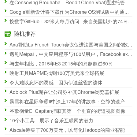
在Censoving Brouhaha，Reddit Clone Voat通过托管提供商关闭其服务器
Google重新设计将下载作为Chrome OS测试版中的通知中心卡
按数字GitHub：32米人每月访问 - 来自美国以外的74％，来自欧洲的36％
随机推荐
Axa赞助La French Touch会议促进法国与美国之间的数字创新和创业
遇见Meipai，中文应用程序与100M用户，Facebook exec呼叫'Instagram用于视频'
与去年相比，2015年E3 2015年的兴趣超过60％
映射工具MAPME找到100万美元来全球拓展
令人难以忘怀的灵感，因为伊迪丝雀的遗体
Adblock Plus现在让公司弥补其Chrome浏览器扩展
暴雪将在星际争霸II中涂上17年的讲故事：空隙的遗产
谷歌衡量El Capitan捕获其第一个垂直的街道视图图像
10个小工具，展示了音乐互联网的潜力
Atscale筹集了700万美元，以简化Hadoop的商业智能