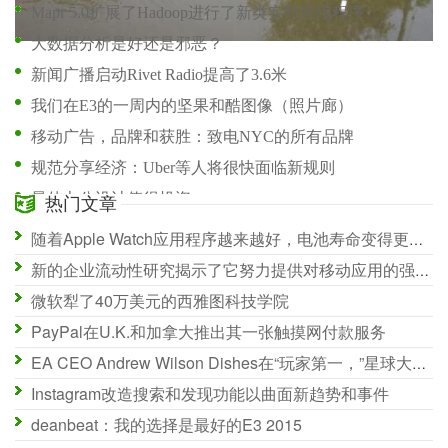
Mapr 5.0扩展了Hadoop进行了新类实时应用程序
大数据分析是好还是邪恶？
新闻广播启动Rivet Radio提高了3.6米
我们在E3的一周内的坚果和酷图像（照片廊）
移动广告，品牌和获胜：致电NYC的所有品牌
规范分享经济：Uber等人将很快面临新规则
最佳办公设计值得投资
热门文章
Dropbox for Android获取物料设计，能够在文件夹中拍摄照片，更轻松地搜索和共享
随着Apple Watch应用程序越来越好，电池寿命变得更大的问题
4种方式财富500强CMOS利用入境营销
新的企业流动性研究揭示了它努力提供对移动应用的强烈需求
微软犁了40万美元的西雅图科技学院
PayPal在U.K.和加拿大推出其一张触摸网付款服务
EA CEO Andrew Wilson Dishes在“玩家第一，”星球大战：战场，以及一个新的群发效果
Instagram改造搜索和发现功能以曲面新趋势和事件
deanbeat：我的选择是最好的E3 2015