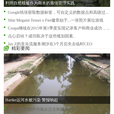
利用自然植被作为雨水的最佳管理实践
Google纸张获取数据标签，可自定义的数据点和高级过滤
Shin Megami Tensei x Fire徽章始于...一张照片展位游戏
Coupa继续在2015年第1季度实现记录客户和商业成功，储蓄 - AS-Service平台
点心启动？成功取决于这些规划因素。
Jay Z的音乐流服务潮汐在3个月后失去临时CEO
精彩要闻
sourceknowledge启动了视频广告可见性的解决方案：仅在广告提供时付款
picpal是你的自拍照棍子的长途selfie应用程序一直在等待
柔软的暗示上个月遭到破坏的暗示
优步的承包商战斗：这是宽广的“按需”经济意义的意义
由愤怒推动：为什么社交媒体最终将我们分开
Harike运河水被污染 警报响起
Spotify的新倒带功能从过去构建播放列表