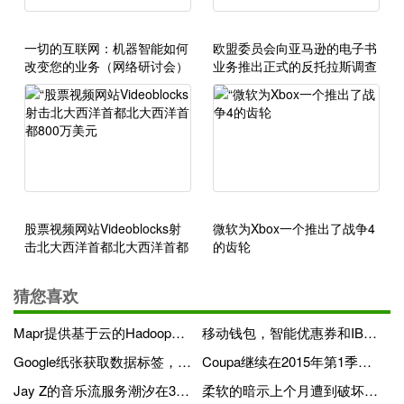
一切的互联网：机器智能如何
欧盟委员会向亚马逊的电子书
改变您的业务（网络研讨会）
业务推出正式的反托拉斯调查
股票视频网站Videoblocks射
微软为Xbox一个推出了战争4
击北大西洋首都北大西洋首都
的齿轮
800万美元
猜您喜欢
Mapr提供基于云的Hadoop与Microsoft Azure
移动钱包，智能优惠券和IBeacons：Verve Mobile获得FoSbury
Google纸张获取数据标签，可自定义的数据点和高级过滤
Coupa继续在2015年第1季度实现记录客户和商业成功，储蓄 - AS-Service平台
Jay Z的音乐流服务潮汐在3个月后失去临时CEO
柔软的暗示上个月遭到破坏的暗示