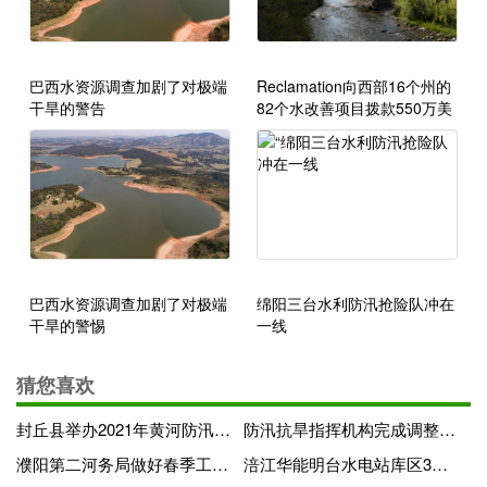
巴西水资源调查加剧了对极端
Reclamation向西部16个州的
干旱的警告
82个水改善项目拨款550万美
元
巴西水资源调查加剧了对极端
绵阳三台水利防汛抢险队冲在
干旱的警惕
一线
猜您喜欢
封丘县举办2021年黄河防汛行政首长暨群防队伍骨干培训班
防汛抗旱指挥机构完成调整移交
濮阳第二河务局做好春季工程管理工作
涪江华能明台水电站库区3月8日（今天）蓄水