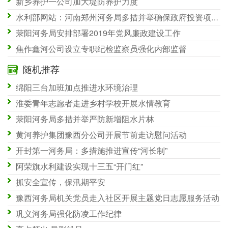
新乡养护一公司加大堤防养护力度
水利部网站：河南郑州河务局多措并举确保政府投资项目稳步推进
荥阳河务局安排部署2019年党风廉政建设工作
焦作鑫河公司设立专职纪检监察员强化内部监督
随机推荐
绵阳三台加班加点推进水环境治理
淮委青年志愿者走进乡村学校开展水情教育
荥阳河务局多措并举严防新增阻水片林
黄河养护集团豫西分公司开展节前走访慰问活动
开封第一河务局：多措施推进宣传“河长制”
阿荣旗水利建设实现十三五“开门红”
抓安全宣传，保汛期平安
豫西河务局机关党员走入社区开展主题党日志愿服务活动
巩义河务局强化防凌工作纪律