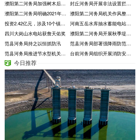
濮阳第二河务局加强树木后期管护工作
封丘河务局开展非法设置拦河渔具专项整治行动
濮阳第二河务局明确2021年“四水同治”工作重点
濮阳第二河务局机关作风整顿从“头”开始
投资2.42亿元，涉及10个镇街园区 东昌府区引黄灌区农业节水工程建设进展顺利
河南五岳水库抽水蓄能电站主体工程全面开工
四川大岗山水电站获詹天佑奖
濮阳第二河务局开展秋季堤防树木专项管护活动
范县河务局持之以恒抓防汛
范县河务局部署强降雨防范工作
范县河务局推进节水型机关建设
台前河务局组织开展消防安全应急演练
今日推荐