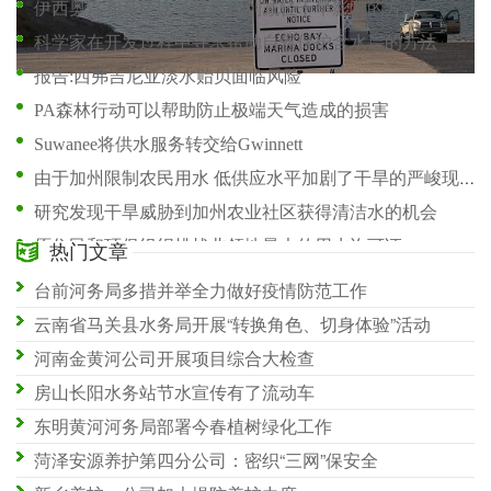
伊西奥洛和马萨比特牧民找到减轻干旱影响的方法
科学家在开发过程中寻求帮助自然保护含水层的方法
报告:西弗吉尼亚淡水贻贝面临风险
PA森林行动可以帮助防止极端天气造成的损害
Suwanee将供水服务转交给Gwinnett
由于加州限制农民用水 低供应水平加剧了干旱的严峻现实
研究发现干旱威胁到加州农业社区获得清洁水的机会
原住民和环保组织挑战北领地最大的用水许可证
热门文章
在这座沙漠城市面临干涸的水龙头后 加利福尼亚急忙通过紧急供水资金
台前河务局多措并举全力做好疫情防范工作
Dangote的Sephaku水泥制定了水资源管理计划
云南省马关县水务局开展“转换角色、切身体验”活动
河南金黄河公司开展项目综合大检查
房山长阳水务站节水宣传有了流动车
东明黄河河务局部署今春植树绿化工作
菏泽安源养护第四分公司：密织“三网”保安全