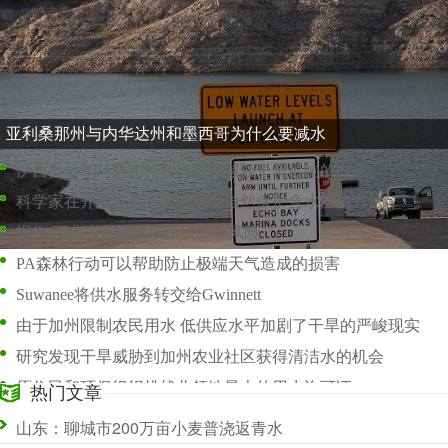
所需的降雨量将Tofino的用水限制降至第 1 阶段
干涸的井和较低的流量为佛得河的未来敲响了警钟
一些人在怀尔德大坝重新许可中看到了机会
亚利桑那州与内华达州和墨西哥为什么要减水
伊西奥洛和马萨比特牧民找到减轻干旱影响的方法
科学家在开发过程中寻求帮助自然保护含水层的方法
报告:西弗吉尼亚淡水贻贝面临风险
PA森林行动可以帮助防止极端天气造成的损害
Suwanee将供水服务转交给Gwinnett
由于加州限制农民用水 低供应水平加剧了干旱的严峻现实
研究发现干旱威胁到加州农业社区获得清洁水的机会
原住民和环保组织挑战北领地最大的用水许可证
热门文章
在这座沙漠城市面临干涸的水龙头后 加利福尼亚急忙通过紧急供水资金
山东：聊城市200万亩小麦普浇返青水