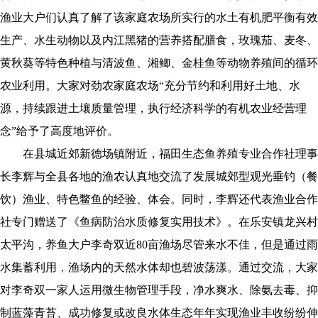
渔业大户们认真了解了该家庭农场所实行的水土有机肥平衡有效
生产、水生动物以及内江黑猪的营养搭配膳食，玫瑰茄、麦冬、
黄秋葵等特色种植与清波鱼、湘鲫、金桂鱼等动物养殖间的循环
农业利用。大家对劲农家庭农场“充分节约和利用好土地、水
源，持续跟进土壤质量管理，执行经济科学的有机农业经营理
念”给予了高度地评价。
在县城近郊新德场镇附近，福田生态鱼养殖专业合作社理事
长李辉与全县各地的渔农认真地交流了发展城郊型观光垂钓（餐
饮）渔业、特色鳖鱼的经验、体会。同时，李辉还代表渔业合作
社专门赠送了《鱼病防治水质修复实用技术》。在乐安镇龙兴村
太平沟，养鱼大户李奇双近80亩渔场尽管来水不佳，但是通过雨
水集蓄利用，渔场内的天然水体却也碧波荡漾。通过交流，大家
对李奇双一家人运用微生物管理手段，净水爽水、除氨去毒、抑
制蓝藻青苔、成功修复或改良水体生态年年实现渔业丰收纷纷伸