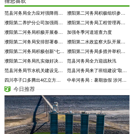
猜您喜欢
范县河务局全力应对强降雨过程
濮阳第二河务局积极组织参加濮阳县第三届职工运动会
濮阳第二养护分公司加强雨季工程管理
濮阳第二河务局工程管理再加力
濮阳第二河务局积极开展春季仓库安全隐患排查
加强冬季河道巡查力度
濮阳第二河务局安排部署春季工程管理工作
濮阳第二水政监察大队开展水资源管理自查
濮阳第二河务局积极创新“七五”普法新格局
濮阳第二河务局多措并举积极推进医保电子凭证激活工作
濮阳第二河务局扎实做好决算准备工作
范县河务局全力迎战秋汛
范县河务局节水机关建设见成效
范县河务局来了班组建设“取经”人
四川亭子口多腾出4亿立方米防洪库容
中牟河务局：暑期放假 涉河安全不“放假”
今日推荐