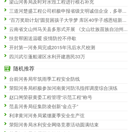
梁山河务局及时对水毁工程进行根石补充
三道河楚盛工程公司积极申报省级文明诚信企业，多举措志在必得
“百万奖助计划”圆贫困孩子大学梦 库区40学子感恩钮新强院士
云南省文山州马关县多形式开展 《文山壮族苗族自治州河道管理条例》宣传
扶贫帮困送温暖 疫情防控不停歇
开封第一河务局完成2015年汛后水尺校测
四川武引蓬船灌区水利开建惠民33万
随机推荐
台前河务局牢筑雨季工程安全防线
荥阳河务局积极参加河南黄河防汛指挥调度综合演练
赵口闸荣获黄委工程管理“示范工程”称号
范县河务局征集防凌创新“金点子”
利津黄河河务局紧绷夏季安全生产弦
荥阳河务局水利安全网络竞赛活动圆满结束