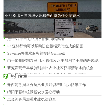
一些人在怀尔德大坝重新许可中看到了机会
亚利桑那州与内华达州和墨西哥为什么要减水
伊西奥洛和马萨比特牧民找到减轻干旱影响的方法
科学家在开发过程中寻求帮助自然保护含水层的方法
报告:西弗吉尼亚淡水贻贝面临风险
PA森林行动可以帮助防止极端天气造成的损害
Suwanee将供水服务转交给Gwinnett
由于加州限制农民用水 低供应水平加剧了干旱的严峻现实
研究发现干旱威胁到加州农业社区获得清洁水的机会
原住民和环保组织挑战北领地最大的用水许可证
热门文章
在这座沙漠城市面临干涸的水龙头后 加利福尼亚急忙通过紧急供水资金
豫西河务局举办防汛业务知识培训助力防汛工作
Dangote的Sephaku水泥制定了水资源管理计划
绵阳平强种植做靓农水爱心行动
惠金河务局加强水政执法巡查