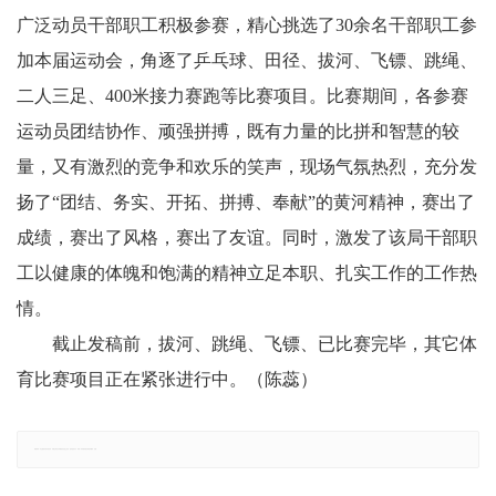
广泛动员干部职工积极参赛，精心挑选了30余名干部职工参
加本届运动会，角逐了乒乓球、田径、拔河、飞镖、跳绳、
二人三足、400米接力赛跑等比赛项目。比赛期间，各参赛
运动员团结协作、顽强拼搏，既有力量的比拼和智慧的较
量，又有激烈的竞争和欢乐的笑声，现场气氛热烈，充分发
扬了“团结、务实、开拓、拼搏、奉献”的黄河精神，赛出了
成绩，赛出了风格，赛出了友谊。同时，激发了该局干部职
工以健康的体魄和饱满的精神立足本职、扎实工作的工作热
情。
截止发稿前，拔河、跳绳、飞镖、已比赛完毕，其它体
育比赛项目正在紧张进行中。（陈蕊）
郑重声明：本文版权归原作者所有，转载文章仅为传播更多信息之目的，如有侵权行为，请第一时间联系我们修改或删除，多谢。