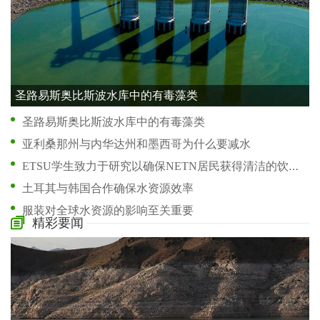
圣路易斯奥比斯波水库中的有毒藻类
圣路易斯奥比斯波水库中的有毒藻类
亚利桑那州与内华达州和墨西哥为什么要减水
ETSU学生致力于研究以确保NETN居民获得清洁的饮用水
土耳其与韩国合作确保水资源效率
服装对全球水资源的影响至关重要
精彩要闻
干旱对美国西部水资源有什么影响
研究将伊拉克南部水资源危机归咎于管理不善
所需的降雨量将Tofino的用水限制降至第 1 阶段
干涸的井和较低的流量为佛得河的未来敲响了警钟