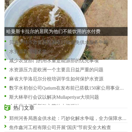
尽管大气河流浸透状态 加利福尼亚仍深陷干旱
历史性的10月降雨帮助犹他州摆脱极端干旱
哈曼斯卡拉尔的居民为他们不能饮用的水付费
贝洛伊特市敦促居民采取行动避免供水服务中断
水资源管理经济学
减少农业部门的用水量是能源部的优先事项
水资源压力是欧洲一个主要且日益严重的问题
麻省大学洛厄尔分校培训学生如何保护水资源
数字水初创公司Qatium在发布前已搭载150家公用事业公司
斯大林举行会议以解决Mullaperiyar大坝问题
众议员哈德重新引入节约水资源法
热门文章
平安养老险推出健康职场计划，探索企业健康管理服务新模式
郑州河务局惠金供水处：巧妙化解水争端，全力保障水供应
Ducey拨款3000万美元用于保持不断下降的米德湖水库的水
焦作鑫河工程有限公司开展“国庆”节前安全大检查