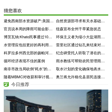
务
猜您喜欢
避免西南部水资源破产:美国和伊朗可以互相学习的东西
自然资源部寻求有关水基础设施资金需求的信息
官员说本周的降雨可能会影响水手角的山体滑坡
纽森宣布全州干旱紧急状态
博茨瓦纳:Khato民事通过100公里的管道向mamashia输送水
环保主义者为缩小大盐湖而获得水权
水管理应包括更好的再利用和污泥选矿
雷里社区通过钻孔来结束对不清洁水源的依赖
科罗拉多州西北部的扬帕河和怀特河的水资源短缺情况日益严重
纪念碑受托人听取了潜在的1.34亿美元可再生水埃尔帕索县环路项目的最新消息
循环经济表现不佳的案例
雨水教练可帮助农民管理雨水问题
南非市政当局砍倒“耗水”的外来树木以减轻干旱的影响
取水计划的变化确保地表水和地下水的可持续性
随着MBMC对收获和审计视而不见 水危机加剧
奥兰将允许格伦县居民连接到城市的市政供水
今日推荐