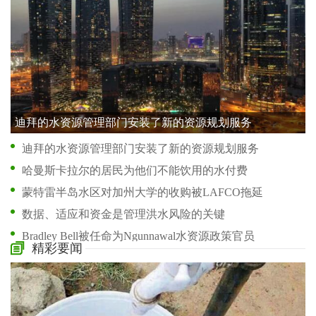
迪拜的水资源管理部门安装了新的资源规划服务
迪拜的水资源管理部门安装了新的资源规划服务
哈曼斯卡拉尔的居民为他们不能饮用的水付费
蒙特雷半岛水区对加州大学的收购被LAFCO拖延
数据、适应和资金是管理洪水风险的关键
Bradley Bell被任命为Ngunnawal水资源政策官员
精彩要闻
喀拉拉邦至泰米尔纳德邦的Mullaperiyar大坝水位保持在137英尺
9.1千万印度人没有基本的供水 但印度没有注意
400个导致水资源短缺的废弃项目-阿达姆