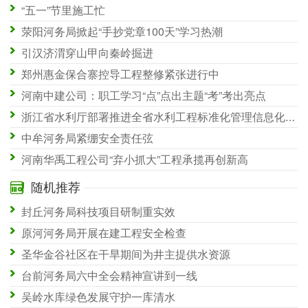
“五一”节里施工忙
荥阳河务局掀起“手抄党章100天”学习热潮
引汉济渭穿山甲向秦岭掘进
郑州惠金保合寨控导工程整修紧张进行中
河南中建公司：职工学习“点”点出主题“考”考出亮点
浙江省水利厅部署推进全省水利工程标准化管理信息化建设工作
中牟河务局紧绷安全责任弦
河南华禹工程公司“弃小抓大”工程承揽再创新高
随机推荐
封丘河务局科技项目研制重实效
原河河务局开展在建工程安全检查
圣华金谷社区在干旱期间为井主提供水资源
台前河务局六中全会精神宣讲到一线
吴岭水库绿色发展守护一库清水