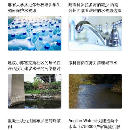
麻省大学洛厄尔分校培训学生
随着科罗拉多河的减少 西南
如何保护水资源
各州面临着艰难的水资源选择
建议小苏塞克斯社区的居民在
康科德仍在努力清理城市水
评估接近建议水平的污染物时
不要喝水
混凝土块沿法国布罗德河畔倾
Anglian Water计划建造两个
倒
水库 为750000户家庭提供服