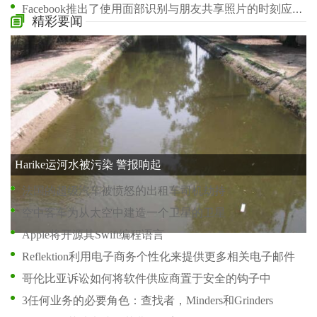
Facebook推出了使用面部识别与朋友共享照片的时刻应用程序
精彩要闻
Microsoft的SaaS愿望清单上的接下来的3家公司
Dash Radio希望通过新的DJ策致音乐服务回到广播的根源
格子发动机留在2800万美元才能留在水晶球之上
HTC推出24-Karat金色一M9使用用iPhone拍摄的照片
巢宣布第二代巢保护烟雾报警
Harike运河水被污染 警报响起
法国的超级汽车被愤怒的出租车司机劫持
空中客车为从太空中建造一个卫星的卫星
Apple将开源其Swift编程语言
Reflektion利用电子商务个性化来提供更多相关电子邮件
哥伦比亚诉讼如何将软件供应商置于安全的钩子中
3任何业务的必要角色：查找者，Minders和Grinders