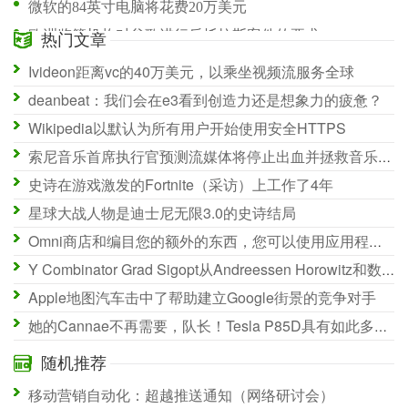
微软的84英寸电脑将花费20万美元
欧洲监管机构对谷歌进行反托拉斯案件的要求
热门文章
Slack通过材料设计，表情符号，团队通知，标签改造其Android应用程序
Ivideon距离vc的40万美元，以乘坐视频流服务全球
Virgin America改进了座位内触摸屏，添加了围绕声音和宝石游戏
deanbeat：我们会在e3看到创造力还是想象力的疲惫？
Wikipedia以默认为所有用户开始使用安全HTTPS
索尼音乐首席执行官预测流媒体将停止出血并拯救音乐行业
史诗在游戏激发的Fortnite（采访）上工作了4年
星球大战人物是迪士尼无限3.0的史诗结局
Omni商店和编目您的额外的东西，您可以使用应用程序恢复
Y Combinator Grad Sigopt从Andreessen Horowitz和数据集体分数为2美元，以优化一切
Apple地图汽车击中了帮助建立Google街景的竞争对手
她的Cannae不再需要，队长！Tesla P85D具有如此多的扭矩，它破坏了测力计
随机推荐
移动营销自动化：超越推送通知（网络研讨会）