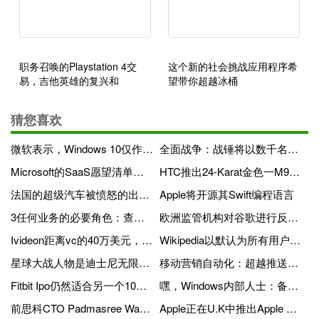
职务召唤的Playstation 4交
这个新的社会挑战应用程序希
易，吉他英雄的复兴和
望带你超越冰桶
Skylanders'车辆
猜您喜欢
微软表示，Windows 10仅作为从Windows 7或8.1升级的升级
全面战争：战锤将以数千名士兵提供巨型战斗
Microsoft的SaaS愿望清单上的接下来的3家公司
HTC推出24-Karat金色一M9使用用iPhone拍摄的照片
法国的超级汽车被愤怒的出租车司机劫持
Apple将开源其Swift编程语言
3任何业务的必要角色：查找者，Minders和Grinders
欧洲监管机构对谷歌进行反托拉斯案件的要求
Ivideon距离vc的40万美元，以乘坐视频流服务全球
Wikipedia以默认为所有用户开始使用安全HTTPS
星球大战人物是迪士尼无限3.0的史诗结局
移动营销自动化：超越推送通知（网络研讨会）
Fitbit Ipo仍然适合另一个10％的交易
嘿，Windows内部人士：备份您的浏览历史记录，因为Microsoft Edge即将到来
前思科CTO Padmasree Warrior使用Haiku和绘画来在工作中找到平衡
Apple正在U.K中推出Apple Pay.下个月，因为服务附近1M位置