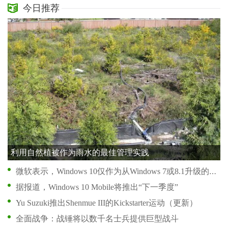
今日推荐
利用自然植被作为雨水的最佳管理实践
微软表示，Windows 10仅作为从Windows 7或8.1升级的升级
据报道，Windows 10 Mobile将推出“下一季度”
Yu Suzuki推出Shenmue III的Kickstarter运动（更新）
全面战争：战锤将以数千名士兵提供巨型战斗