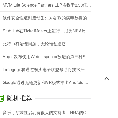
MVM Life Science Partners LLP将收于2.33亿美元的MVM IV
软件安全性遭到启动丢失对谷歌的病毒数据的访问权限
StubHub在TicketMaster上进行，成为NBA历史上第一个泽西赞助商
比特币有治理问题，无论谁创造它
Apple发布使用Web Inspector改进的第三种Safari技术预览更新，错误修复
Indiegogo将通过箭头电子联盟帮助将技术产品带到市场上
Google通过无缝更新和VR模式推出Android N Developer Preview 3
随机推荐
音乐可穿戴性启动有很大的支持者：NBA的Carmelo Anthony，Android Mind Andy Rubin和Timbaland