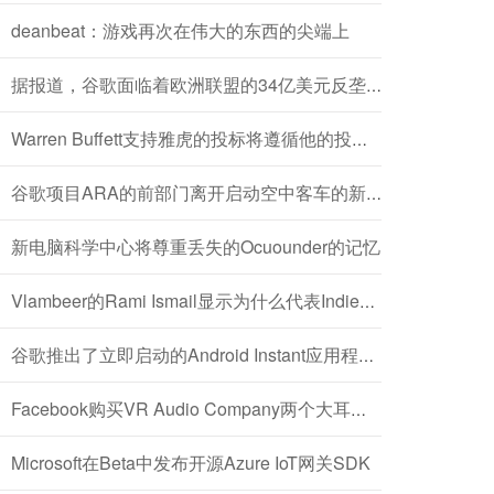
deanbeat：游戏再次在伟大的东西的尖端上
据报道，谷歌面临着欧洲联盟的34亿美元反垄断罚款
Warren Buffett支持雅虎的投标将遵循他的投资模式
谷歌项目ARA的前部门离开启动空中客车的新硅谷实验室
新电脑科学中心将尊重丢失的Ocuounder的记忆
Vlambeer的Rami Ismail显示为什么代表Indies发表措辞（视频）
谷歌推出了立即启动的Android Instant应用程序，无需安装
Facebook购买VR Audio Company两个大耳朵，首次亮相'Facebook 360 Spatial Workstation'
Microsoft在Beta中发布开源Azure IoT网关SDK