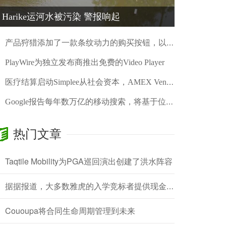
Harike运河水被污染 警报响起
产品狩猎添加了一款条纹动力的购买按钮，以便您可以在网站上购物
PlayWire为独立发布商推出免费的Video Player
医疗结算启动Simplee从社会资本，AMEX Ventures和其他人收集2000万美元
Google报告每年数万亿的移动搜索，将基于位置的特征添加到AdWords
谷歌戏弄白日梦，一个“高质量”移动虚拟现实的平台，推出这一秋季
热门文章
E.Ventures推出了1.5亿美元的早期欧洲初创公司基金
Taqtile Mobility为PGA巡回演出创建了洪水阵容
ExpertDB推出全球市场以获得专业知识
我从Facebook下载了我的数据，找到了我过去10年中未友好的人
据据报道，大多数雅虎的入学竞标者提供现金交易
解锁非洲技术潜力的3个关键
Cououpa将合同生命周期管理到未来
Airbnb聘请其致力于主持的产品第一董事