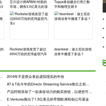
化
芯片设计师ARM针对新的
Topps将创建步行死亡数
号3
市场，拥有3.5亿美元的顶
字和物理交易卡
级收购
t的
Rockstar游戏发货了超过
deanbeat：迪士尼在游戏
6500万份的宏伟盗窃汽车
业务中撤退了多远？
v
钥匙Esports，流媒体特征以塑造其视频工作
2016年不是群众拿起虚拟现实的年份
AT＆T在今年的Directv Streaming Service推出之前收购了OTT视频平台QuickPlay
布的视频游戏
产品狩猎添加了一款条纹动力的购买按钮，以便您可以在网站上购物
Ventures和其他人收集2000万美元
E.Ventures推出了1.5亿美元的早期欧洲初创公司基金