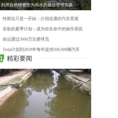
利用自然植被作为雨水的最佳管理实践
特斯拉只是一开始：介绍连通的汽车景观
谷歌的夏季计划：成为你生命中的操作系统
命运通过3000万注册球员
Tesla计划到2018年每年提供500,000辆汽车
精彩要闻
Google BigQuery现在允许您分析Google Sheets的数据
AT＆T在今年的Directv Streaming Service推出之前收购了OTT视频平台QuickPlay
为什么红环死亡没有杀死Xbox 360
虚拟现实将继续令人失望，即使它很棒
E3 Live是一个新的公共活动，让粉丝尝试未发布的视频游戏
优步利用前美国秘密服务总监Mark Sullivan为其安全咨询委员会