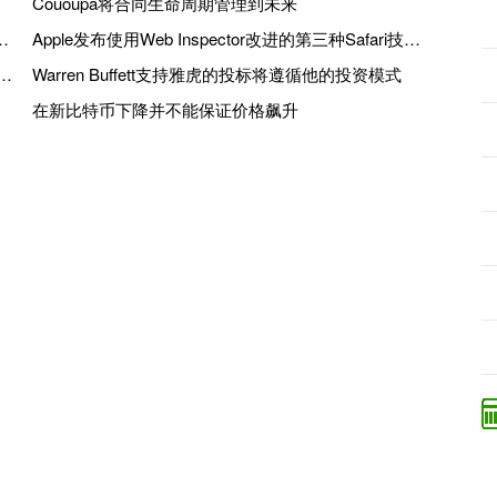
Cououpa将合同生命周期管理到未来
er上进行，成为NBA历史上第一个泽西赞助商
Apple发布使用Web Inspector改进的第三种Safari技术预览更新，错误修复
A的Carmelo Anthony，Android Mind Andy Rubin和Timbaland
Warren Buffett支持雅虎的投标将遵循他的投资模式
在新比特币下降并不能保证价格飙升